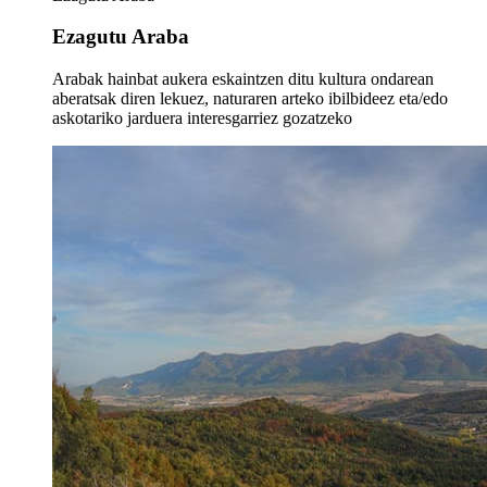
Ezagutu Araba
Arabak hainbat aukera eskaintzen ditu kultura ondarean
aberatsak diren lekuez, naturaren arteko ibilbideez eta/edo
askotariko jarduera interesgarriez gozatzeko