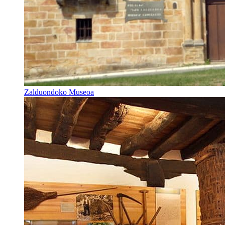
Zalduondoko Museoa