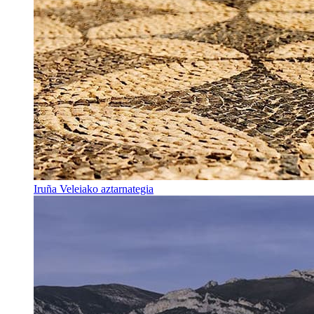
Iruña Veleiako aztarnategia