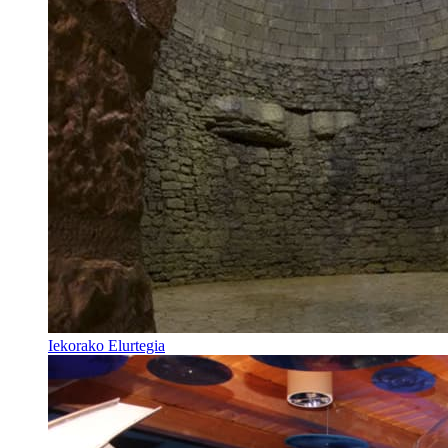
Iekorako Elurtegia