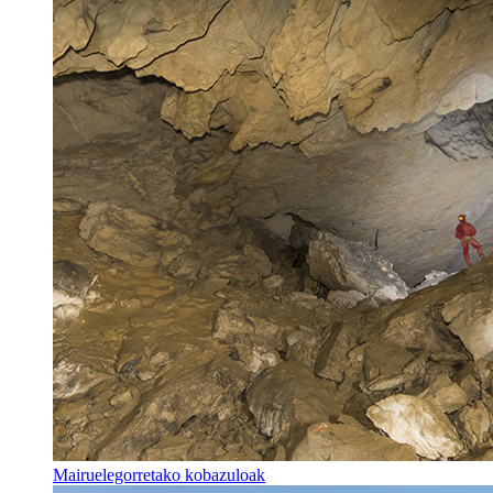
Mairuelegorretako kobazuloak