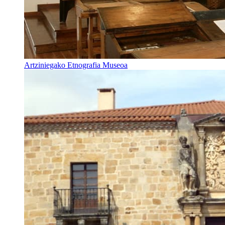
Artziniegako Etnografia Museoa