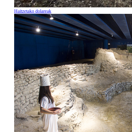
Haitzetako dolareak