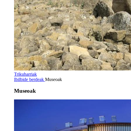
Trikuharriak
Ibilbide berdeak
Museoak
Museoak