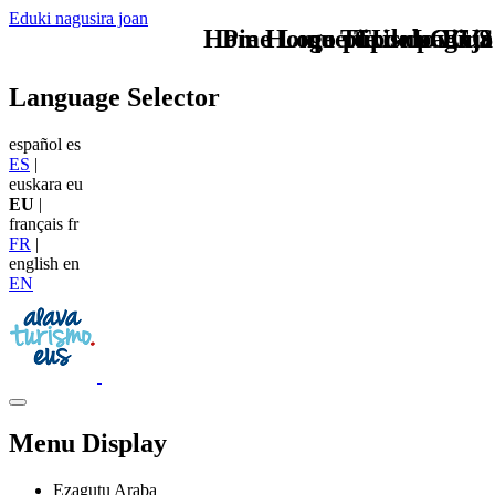
Eduki nagusira joan
Home Logo pie de página
Pie Home Turismo EUS
que tipo de viaje
TU - LOGO
Language Selector
español
es
ES
|
euskara
eu
EU
|
français
fr
FR
|
english
en
EN
Menu Display
Ezagutu Araba