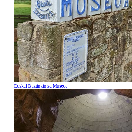
Euskal Buztingintza Museoa