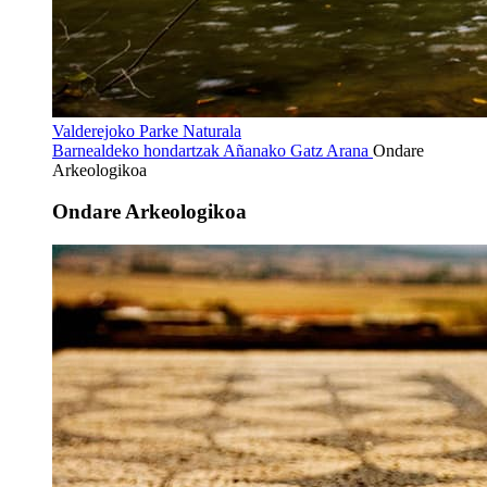
Valderejoko Parke Naturala
Barnealdeko hondartzak
Añanako Gatz Arana
Ondare
Arkeologikoa
Ondare Arkeologikoa